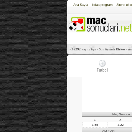
Ana Sayfa
·
iddaa programı
·
Sitene ekl
·
69292
kayıtlı üye
·
Son üyemiz
Birkos
·
mac
Futbol
Maç Sonucu
1
X
1.55
3.22
ALt / Üst