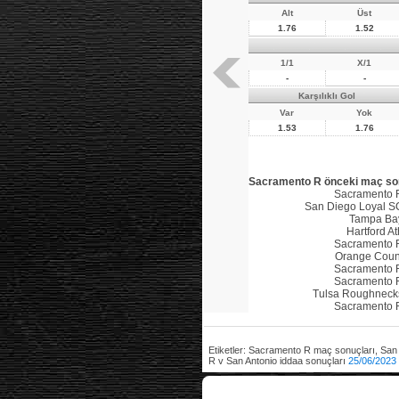
Alt
Üst
1.76
1.52
1/1
X/1
-
-
Karşılıklı Gol
Var
Yok
1.53
1.76
Sacramento R önceki maç so
Sacramento 
San Diego Loyal S
Tampa Ba
Hartford At
Sacramento 
Orange Coun
Sacramento 
Sacramento 
Tulsa Roughneck
Sacramento 
Etiketler: Sacramento R maç sonuçları, San
R v San Antonio iddaa sonuçları
25/06/2023 