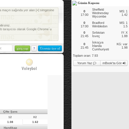
Günün Kuponu
Sheffield
a maçın sağında yer alan [+] simgesine
0
MS: 1
Wednesday
17:00
1.42
Wycombe
0
Bradford
MS: 1
irsiniz.
17:00
Wimbledon
1.5
web tarayıcısı olarak Google Chrome`u
0
Sırbistan
IY: X
21:45
İsveç
1.88
İskoçya
0
KG: var
İrlanda
21:45
1.98
?
Ücretsiz üye ol
Cumhuriyeti
Toplam oran:
7.93
Yorum Yaz
mBook'ta Gör
Voleybol
Çifte Şans
12
X2
1.08
1.62
Handikap