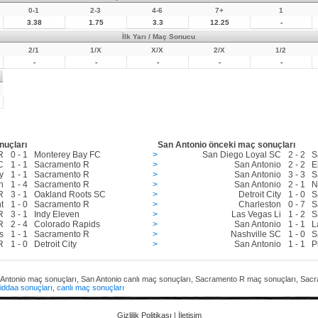
0-1
2-3
4-6
7+
1
3.38
1.75
3.3
12.25
-
İlk Yarı / Maç Sonucu
2/1
1/X
X/X
2/X
1/2
-
-
-
-
-
nuçları
San Antonio önceki maç sonuçları
R
0 - 1
Monterey Bay FC
>
San Diego Loyal SC
2 - 2
S
C
1 - 1
Sacramento R
>
San Antonio
2 - 2
E
y
1 - 1
Sacramento R
>
San Antonio
3 - 3
S
h
1 - 4
Sacramento R
>
San Antonio
2 - 1
N
R
3 - 1
Oakland Roots SC
>
Detroit City
1 - 0
S
t
1 - 0
Sacramento R
>
Charleston
0 - 7
S
R
3 - 1
Indy Eleven
>
Las Vegas Li
1 - 2
S
R
2 - 4
Colorado Rapids
>
San Antonio
1 - 1
L
s
1 - 1
Sacramento R
>
Nashville SC
1 - 0
S
R
1 - 0
Detroit City
>
San Antonio
1 - 1
P
 Antonio maç sonuçları, San Antonio canlı maç sonuçları, Sacramento R maç sonuçları, Sac
iddaa sonuçları
,
canlı maç sonuçları
Gizlilik Politikası
|
İletişim