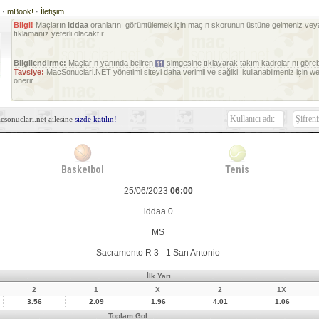
e
·
mBook!
·
İletişim
Bilgi!
Maçların
iddaa
oranlarını görüntülemek için maçın skorunun üstüne gelmeniz vey
tıklamanız yeterli olacaktır.
Bilgilendirme:
Maçların yanında beliren
simgesine tıklayarak takım kadrolarını görebil
Tavsiye:
MacSonuclari.NET yönetimi siteyi daha verimli ve sağlklı kullanabilmeniz için 
önerir.
sonuclari.net ailesine
sizde katılın!
Basketbol
Tenis
25/06/2023
06:00
iddaa 0
MS
Sacramento R 3 - 1 San Antonio
İlk Yarı
2
1
X
2
1X
3.56
2.09
1.96
4.01
1.06
Toplam Gol