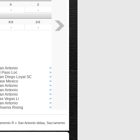
X
2
-
-
X/2
2/2
-
-
an Antonio
>
l Paso Loc
>
an Diego Loyal SC
>
ew Mexico
>
an Antonio
>
an Antonio
>
an Antonio
>
as Vegas Li
>
an Antonio
>
hoenix Rising
>
ramento R v San Antonio iddaa, Sacramento